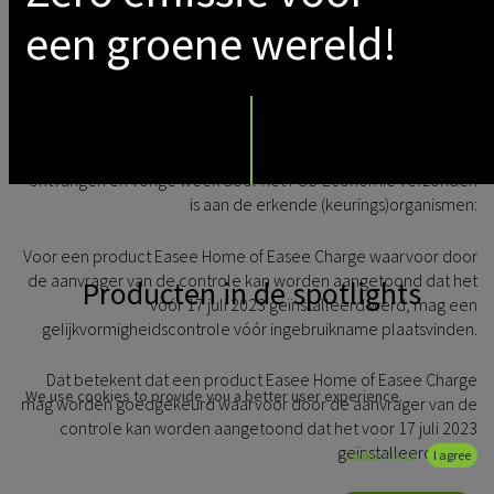
installaties.
een groene wereld!
Graag willen wij jullie bij deze op de hoogte stellen van het
onderstaande bericht dat wij van Easee via mail mochten
ontvangen en vorige week door het FOD Economie verzonden
is aan de erkende (keurings)organismen:
Voor een product Easee Home of Easee Charge waarvoor door
de aanvrager van de controle kan worden aangetoond dat het
Producten in de spotlights
vóór 17 juli 2023 geïnstalleerd werd, mag een
gelijkvormigheidscontrole vóór ingebruikname plaatsvinden.
Dat betekent dat een product Easee Home of Easee Charge
We use cookies to provide you a better user experience.
mag worden goedgekeurd waarvoor door de aanvrager van de
controle kan worden aangetoond dat het voor 17 juli 2023
geïnstalleerd werd.
Cookie Policy
I agree