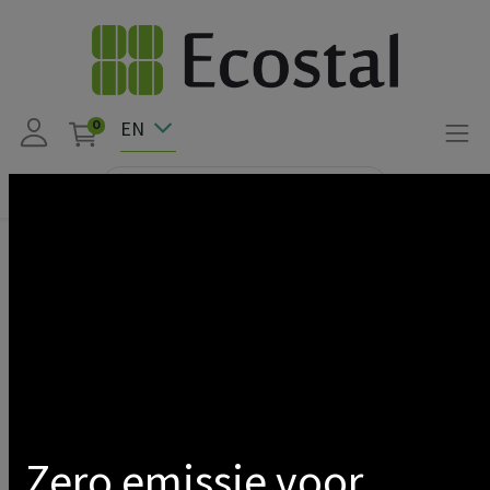
EN
0
Products
NEClight
SPOT SEMI-RICHTBAAR EN UITTREKBAAR WIT 12w 3000k
960lm UGR<19
Show categories
Zero emissie voor