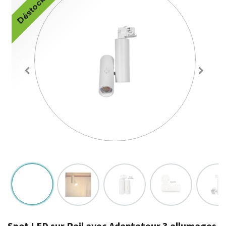
Déstockage
Spot LED sur Rail avec Adaptateur 3 allumages