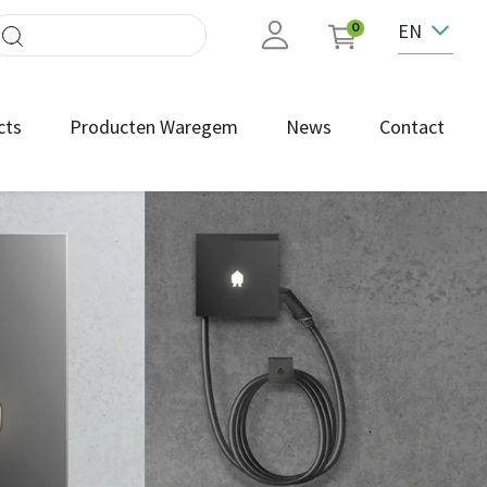
EN
0
cts
Producten Waregem
News
Contact