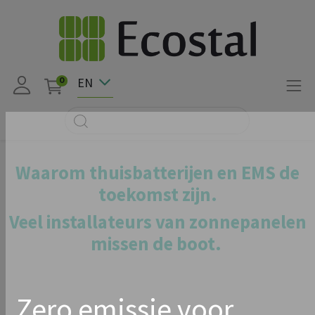
EN
0
Waarom thuisbatterijen en EMS de
toekomst zijn.
Veel installateurs van zonnepanelen
missen de boot.
Zero emissie voor