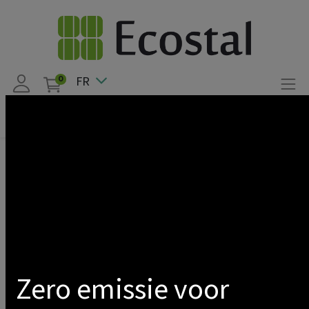
FR
0
Products
Downlight LED CCT BBC 8W 2700/3000/4000K Gradable
blanc + Détecteur
Show categories
Zero emissie voor