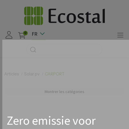
FR
0
Articles
Solar pv
CARPORT
Montrer les catégories
Zero emissie voor