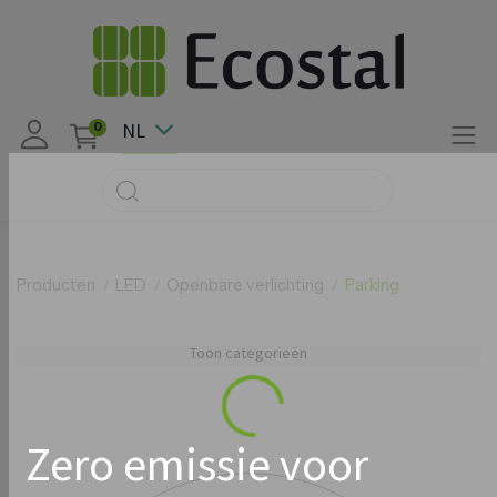
NL
0
Producten
LED
Openbare verlichting
Parking
Toon categorieën
Loading...
Zero emissie voor