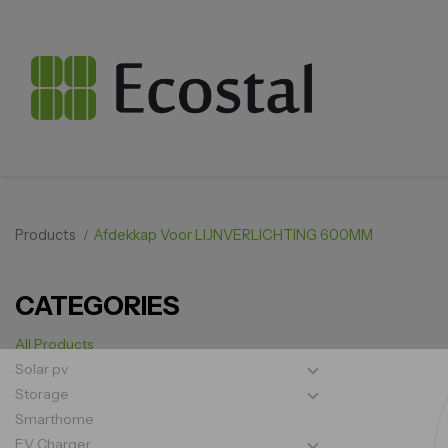
Products
Afdekkap Voor LIJNVERLICHTING 600MM
CATEGORIES
All Products
Solar pv
Storage
Smarthome
EV Charger