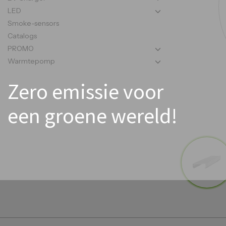
LED
Smoke-sensors
Catalogs
PROMO
Warmtepomp
Zero emissie voor
een groene wereld!