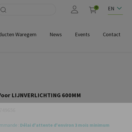
EN
0
ducten Waregem
News
Events
Contact
Voor LIJNVERLICHTING 600MM
749656
commande :
Délai d'attente d'environ 3 mois minimum