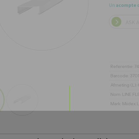
Un
acompte 
ASK 
Referentie
:
7
Barcode
:
370
Afmeting (L)
:
Nom
:
LINE FL
Mark
:
Miidex L