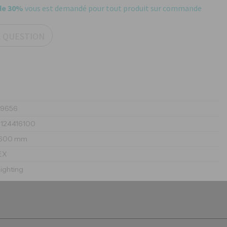
de 30%
vous est demandé pour tout produit sur commande
A QUESTION
49656
1124416100
600 mm
EX
ighting