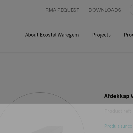
RMA REQUEST
DOWNLOADS
About Ecostal Waregem
Projects
Pro
Afdekkap 
Product ref:
Produit sur 