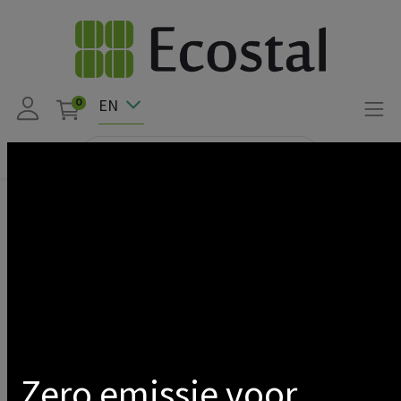
EN
0
Products
EV Charger
Easee
EV Charger
Show categories
Zero emissie voor