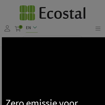
EN
0
Products
LED
Led tubes
Led tubes T8 1200mm
Show categories
Zero emissie voor