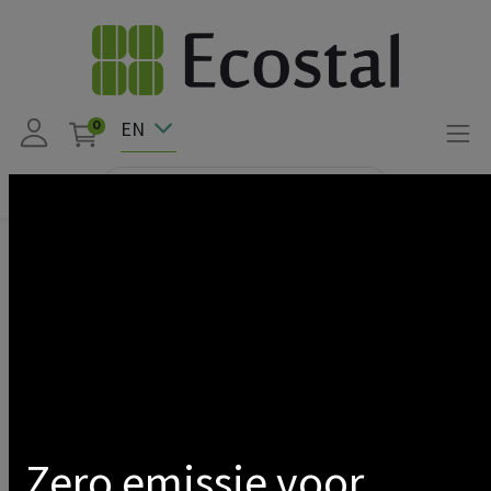
EN
0
Products
Solar pv
Show categories
Zero emissie voor