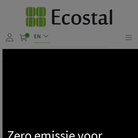
EN
0
Products
Deco
Opbouwarmatuur G9 x1 Wit/Gouden Cilindrisch
Show categories
Zero emissie voor