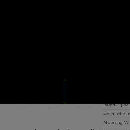
ASK 
Watervast
:
20
Net gewicht
:
Referentie
:
7
Barcode
:
370
Packing
:
Doos
Certifi‘ring
:
CE
Verbruik
:
jusq
Materiaal
:
Alu
Afwerking
:
Wi