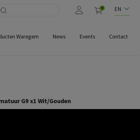
EN
0
ducten Waregem
News
Events
Contact
atuur G9 x1 Wit/Gouden
700410
-FT.PDF