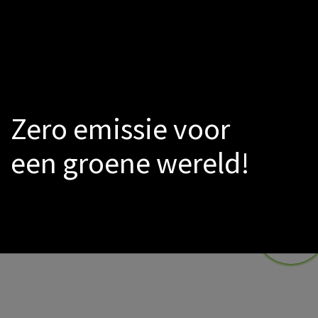
LED
Smoke-sensors
Catalogs
PROMO
Warmtepomp
Zero emissie voor
een groene wereld!