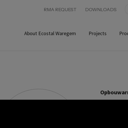
RMA REQUEST
DOWNLOADS
About Ecostal Waregem
Projects
Pro
Opbouwarm
Product ref:
700410