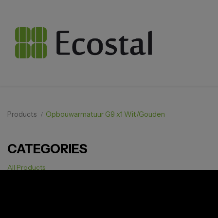
Products
Opbouwarmatuur G9 x1 Wit/Gouden
CATEGORIES
All Products
Solar pv
Storage
Smarthome
EV Charger