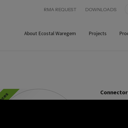
RMA REQUEST
DOWNLOADS
About Ecostal Waregem
Projects
Pro
Connector 
ieces
Product ref:
ASK 