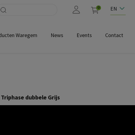
EN
0
ducten Waregem
News
Events
Contact
Triphase dubbele Grijs
82232
A QUESTION