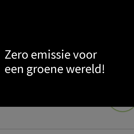
LED
Smoke-sensors
Catalogs
PROMO
Warmtepomp
Zero emissie voor
een groene wereld!