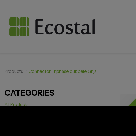
Products
Connector Triphase dubbele Grijs
CATEGORIES
Last p
All Products
Solar pv
Storage
Smarthome
EV Charger