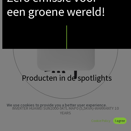
New!
een groene wereld!
Producten in de spotlights
We use cookies to provide you a better user experience.
INVERTER HUAWEI SUN2000-5KTL MAP0 (5,5KVA)-WARRANTY 10
YEARS
Cookie Policy
I agree