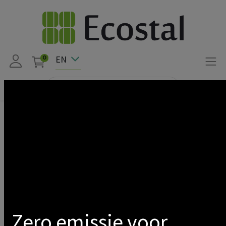
EN
0
Products
Solar pv
Onduleur
Hybride
Huawei
Show categories
Zero emissie voor