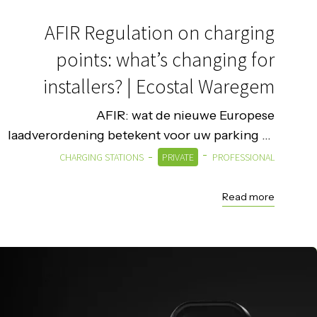
AFIR Regulation on charging
points: what’s changing for
installers? | Ecostal Waregem
AFIR: wat de nieuwe Europese
laadverordening betekent voor uw parking of
bedrijfssite. Laadinfrastructuur in Europa
CHARGING STATIONS
PRIVATE
PROFESSIONAL
groeit snel en met die groei komt strengere
regelgeving. AFIR (Alternative Fuels Inf...
Read more