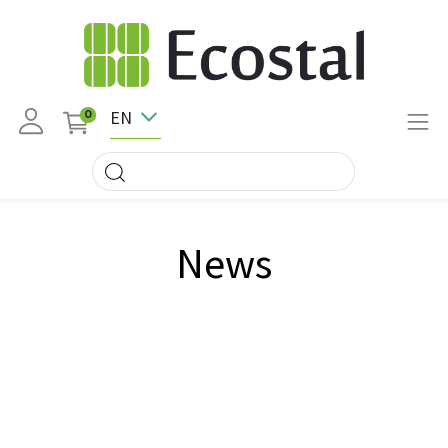
EN
0
News