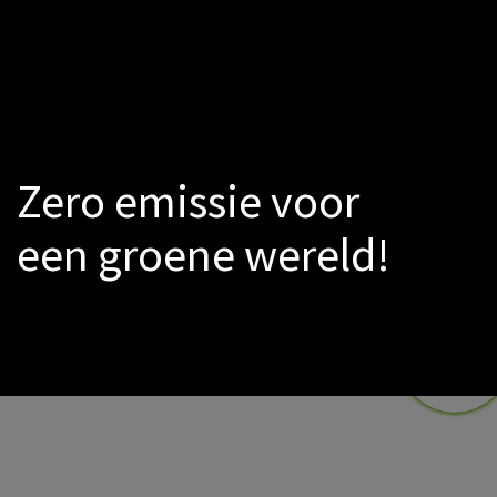
LED
Rookmelders
Catalogs
PROMO
Warmtepomp
Zero emissie voor
een groene wereld!