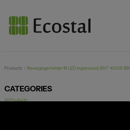
Products
Bewegingsmelder IR LED ingebouwd 360° 400W B
CATEGORIES
All Products
Solar PV
Storage
Smarthome
EV Charger