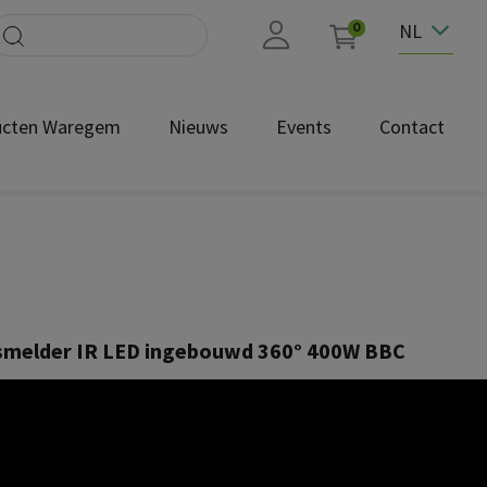
NL
0
ucten Waregem
Nieuws
Events
Contact
melder IR LED ingebouwd 360° 400W BBC
754931
-FT.PDF