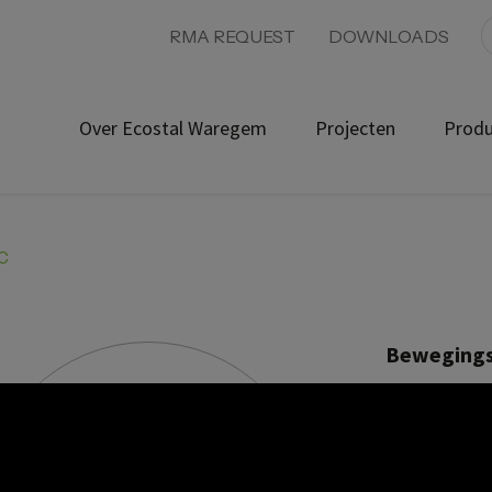
RMA REQUEST
DOWNLOADS
Over Ecostal Waregem
Projecten
Prod
BC
Bewegings
Product ref:
754931