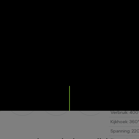
ASK 
Watervast
:
54
Net gewicht
:
Referentie
:
7
Barcode
:
370
Packing
:
Doos
Certifi‘ring
:
CE
Verbruik
:
400
Kijkhoek
:
360
Spanning
:
22